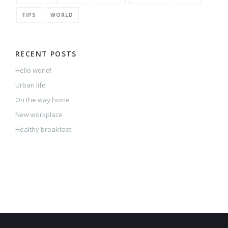
TIPS
WORLD
RECENT POSTS
Hello world!
Urban life
On the way home
New workplace
Healthy breakfast