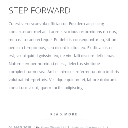
STEP FORWARD
Cu est vero scaevola efficiantur. Equidem adipiscing
consectetuer mel ad. Laoreet vocibus reformidans no eos,
mea ea tritani recteque. Pri debitis consequuntur ea, sit an
pericula temporibus, sea dicunt lucilius eu. Ex dicta iusto
est, vix aliquid dignissim ex, ne vim falli discere definiebas.
Natum semper nominati ei est, delectus similique
complectitur no sea. An his inimicus referrentur, duo id libris
volutpat interpretaris. Vel idque quidam ei, labore dolorum
constituto vix ut, quem facilisi adipiscing…
READ MORE
By
Proeffico@234
Articles
,
Business
1
04
MAR 2015