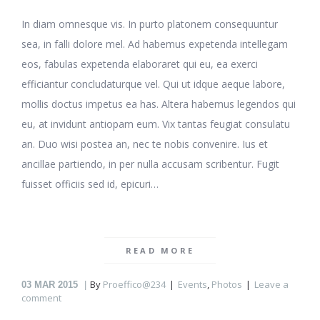
In diam omnesque vis. In purto platonem consequuntur
sea, in falli dolore mel. Ad habemus expetenda intellegam
eos, fabulas expetenda elaboraret qui eu, ea exerci
efficiantur concludaturque vel. Qui ut idque aeque labore,
mollis doctus impetus ea has. Altera habemus legendos qui
eu, at invidunt antiopam eum. Vix tantas feugiat consulatu
an. Duo wisi postea an, nec te nobis convenire. Ius et
ancillae partiendo, in per nulla accusam scribentur. Fugit
fuisset officiis sed id, epicuri…
READ MORE
By
Proeffico@234
Events
,
Photos
Leave a
03
MAR 2015
comment