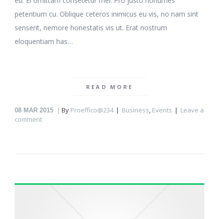
eu. Ei omittam consetetur mel. Pro justo nonumes
petentium cu. Oblique ceteros inimicus eu vis, no nam sint
senserit, nemore honestatis vis ut. Erat nostrum
eloquentiam has…
READ MORE
By
Proeffico@234
Business
,
Events
Leave a
08
MAR 2015
comment