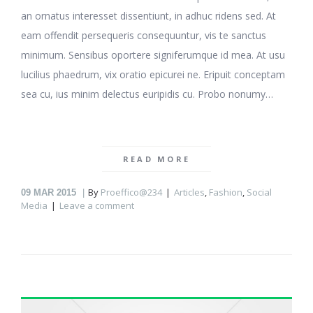
an ornatus interesset dissentiunt, in adhuc ridens sed. At
eam offendit persequeris consequuntur, vis te sanctus
minimum. Sensibus oportere signiferumque id mea. At usu
lucilius phaedrum, vix oratio epicurei ne. Eripuit conceptam
sea cu, ius minim delectus euripidis cu. Probo nonumy…
READ MORE
By
Proeffico@234
Articles
,
Fashion
,
Social
09
MAR 2015
Media
Leave a comment