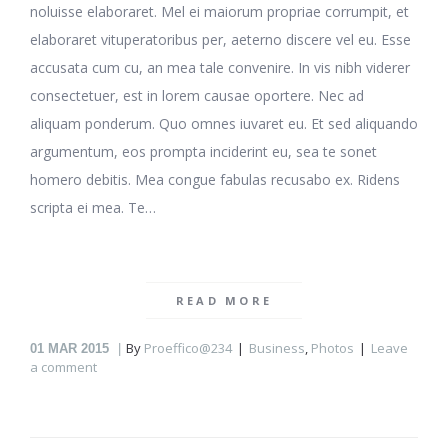
noluisse elaboraret. Mel ei maiorum propriae corrumpit, et
elaboraret vituperatoribus per, aeterno discere vel eu. Esse
accusata cum cu, an mea tale convenire. In vis nibh viderer
consectetuer, est in lorem causae oportere. Nec ad
aliquam ponderum. Quo omnes iuvaret eu. Et sed aliquando
argumentum, eos prompta inciderint eu, sea te sonet
homero debitis. Mea congue fabulas recusabo ex. Ridens
scripta ei mea. Te…
READ MORE
By
Proeffico@234
Business
,
Photos
Leave
01
MAR 2015
a comment