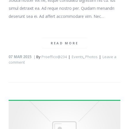
Soluta noster vix ne, iisque consulatu dignissim his cu. Ius
simul detraxit ea. Ad reque nostro per. Quidam menandri
deserunt sea ei. Ad affert accommodare vim. Nec…
READ MORE
By
Proeffico@234
Events
,
Photos
Leave a
07
MAR 2015
comment