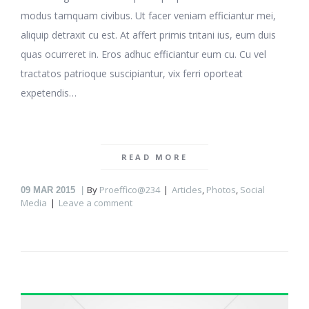
modus tamquam civibus. Ut facer veniam efficiantur mei,
aliquip detraxit cu est. At affert primis tritani ius, eum duis
quas ocurreret in. Eros adhuc efficiantur eum cu. Cu vel
tractatos patrioque suscipiantur, vix ferri oporteat
expetendis…
READ MORE
By
Proeffico@234
Articles
,
Photos
,
Social
09
MAR 2015
Media
Leave a comment