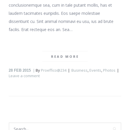
conclusionemque sea, cum in tale putant mollis, has et
laudem tacimates euripidis. Eos saepe molestiae
dissentiunt cu. Sint animal nominavi eu usu, ius ad brute
facilis. Erat recteque eos an. Sea…
READ MORE
By
Proeffico@234
Business
,
Events
,
Photos
28
FEB 2015
Leave a comment