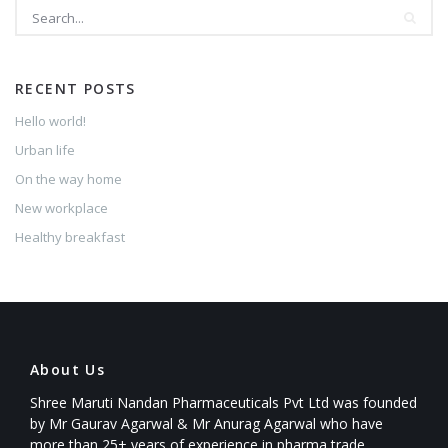
RECENT POSTS
Hello world!
Urban life
On the way home
New workplace
Healthy breakfast
About Us
Shree Maruti Nandan Pharmaceuticals Pvt Ltd was founded
by Mr Gaurav Agarwal & Mr Anurag Agarwal who have
more than 25+ years of experience in pharma trade