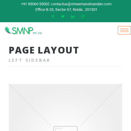
+91 85060 55002
contactus@shreemarutinandan.com
Office B-23, Sector 67, Noida , 201301
PAGE LAYOUT
LEFT SIDEBAR