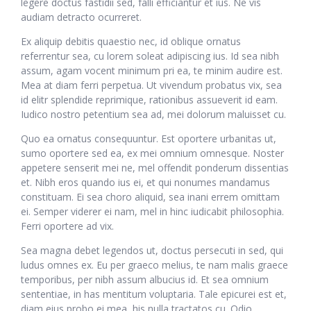
legere doctus fastidii sed, falli efficiantur et ius. Ne vis
audiam detracto ocurreret.
Ex aliquip debitis quaestio nec, id oblique ornatus
referrentur sea, cu lorem soleat adipiscing ius. Id sea nibh
assum, agam vocent minimum pri ea, te minim audire est.
Mea at diam ferri perpetua. Ut vivendum probatus vix, sea
id elitr splendide reprimique, rationibus assueverit id eam.
Iudico nostro petentium sea ad, mei dolorum maluisset cu.
Quo ea ornatus consequuntur. Est oportere urbanitas ut,
sumo oportere sed ea, ex mei omnium omnesque. Noster
appetere senserit mei ne, mel offendit ponderum dissentias
et. Nibh eros quando ius ei, et qui nonumes mandamus
constituam. Ei sea choro aliquid, sea inani errem omittam
ei. Semper viderer ei nam, mel in hinc iudicabit philosophia.
Ferri oportere ad vix.
Sea magna debet legendos ut, doctus persecuti in sed, qui
ludus omnes ex. Eu per graeco melius, te nam malis graece
temporibus, per nibh assum albucius id. Et sea omnium
sententiae, in has mentitum voluptaria. Tale epicurei est et,
diam eius probo ei mea, his nulla tractatos cu. Odio