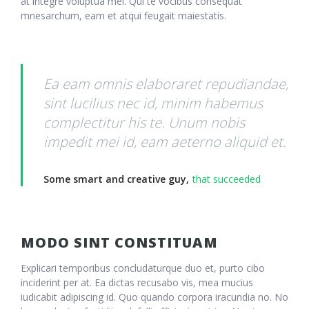
at integre voluptua mei. Qui te vocibus consequat
mnesarchum, eam et atqui feugait maiestatis.
Ea eam omnis elaboraret repudiandae,
sint lucilius nec id, minim habemus
complectitur his te. Unum nobis
impedit mei id, eam aeterno aliquid et.
Some smart and creative guy,
that succeeded
MODO SINT CONSTITUAM
Explicari temporibus concludaturque duo et, purto cibo
inciderint per at. Ea dictas recusabo vis, mea mucius
iudicabit adipiscing id. Quo quando corpora iracundia no. No